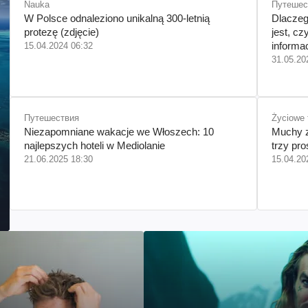
Nauka
Путешес
W Polsce odnaleziono unikalną 300-letnią
Dlaczeg
protezę (zdjęcie)
jest, cz
informac
15.04.2024 06:32
wydruk
31.05.20
Путешествия
Życiowe t
Niezapomniane wakacje we Włoszech: 10
Muchy z
najlepszych hoteli w Mediolanie
trzy pro
21.06.2025 18:30
15.04.20