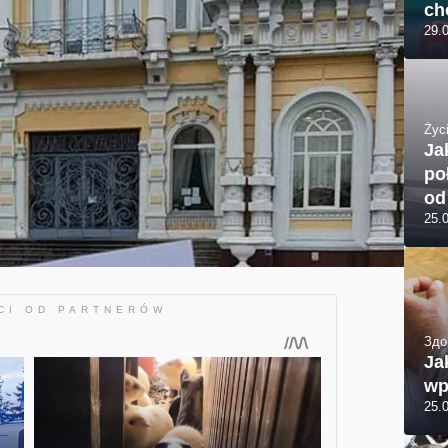
ch
29.
Życi
Ja
po
od
25.
Здо
Ja
wp
25.