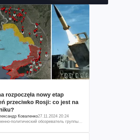
na rozpoczęła nowy etap
ń przeciwko Rosji: co jest na
niku?
лександр Коваленко
27.11.2024 20:24
оенно-политический обозреватель группы
Информационное сопротивление"