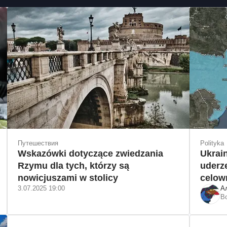
Путешествия
Polityka
Wskazówki dotyczące zwiedzania
Ukrai
Rzymu dla tych, którzy są
uderze
nowicjuszami w stolicy
celow
3.07.2025 19:00
А
В
"