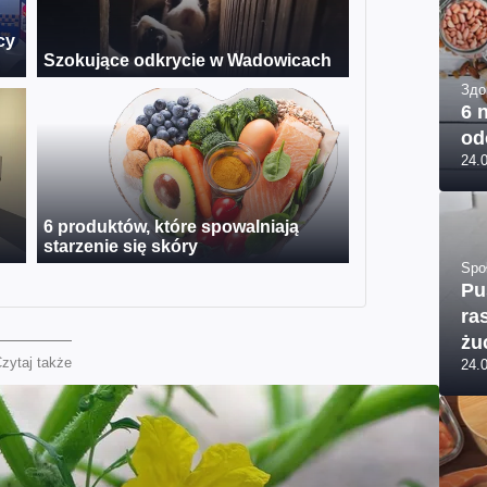
Здо
6 
od
24.
Spo
Pu
ra
żu
zytaj także
24.