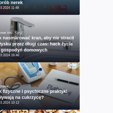
orób nerek
03.2024 11:48
owe triki
k nasmarować kran, aby nie stracił
łysku przez długi czas: hack życia
 gospodyń domowych
03.2024 16:46
ровье
k fizyczne i psychiczne praktyki
ływają na cukrzycę?
03.2024 10:12