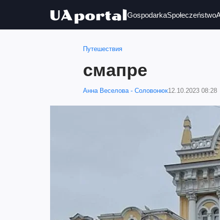
Gospodarka
Społeczeństwo
A
Путешествия
смапре
Анна Веселова - Соловонюк
12.10.2023 08:28