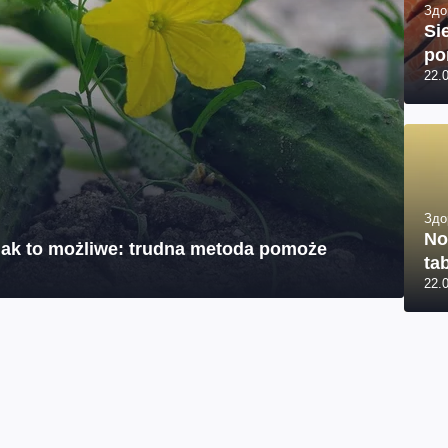
Здо
Si
po
22.
Здо
No
jak to możliwe: trudna metoda pomoże
tab
22.