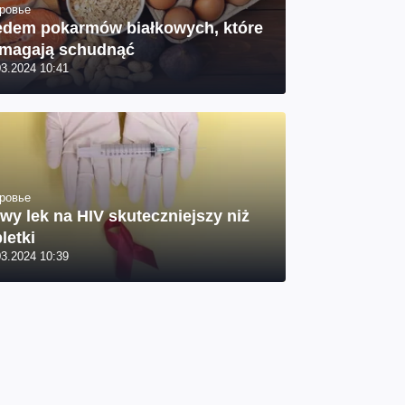
ровье
edem pokarmów białkowych, które
magają schudnąć
03.2024 10:41
ровье
wy lek na HIV skuteczniejszy niż
letki
03.2024 10:39