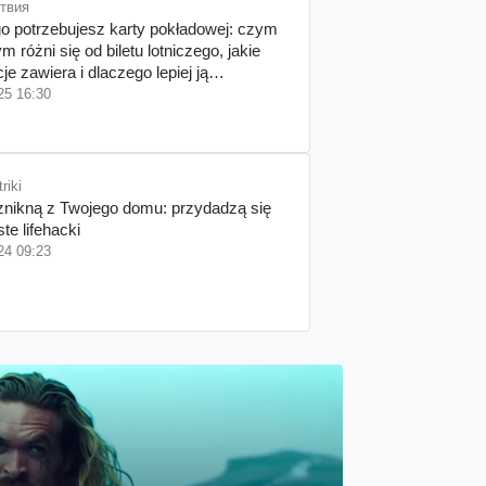
твия
o potrzebujesz karty pokładowej: czym
ym różni się od biletu lotniczego, jakie
je zawiera i dlaczego lepiej ją
ować.
25 16:30
riki
nikną z Twojego domu: przydadzą się
ste lifehacki
24 09:23