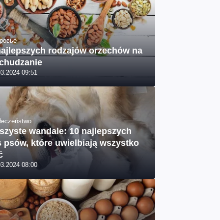
ровье
najlepszych rodzajów orzechów na
chudzanie
03.2024 09:51
łeczeństwo
szyste wandale: 10 najlepszych
s psów, które uwielbiają wszystko
ć
03.2024 08:00