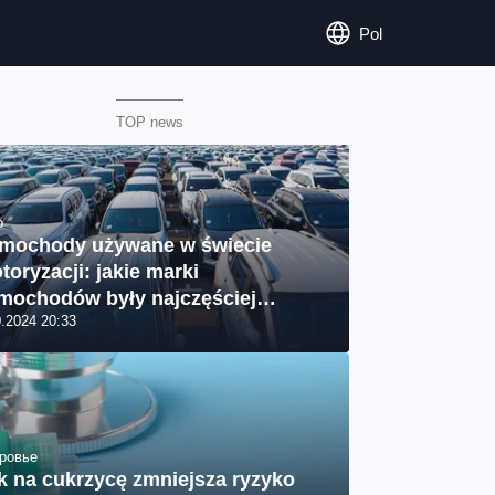
Pol
TOP news
o
mochody używane w świecie
toryzacji: jakie marki
mochodów były najczęściej
0.2024 20:33
powane przez Ukraińców we
ześniu?
ровье
k na cukrzycę zmniejsza ryzyko