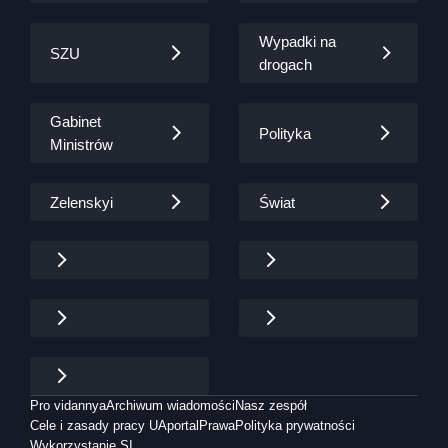
Wypadki na
SZU
drogach
Gabinet
Polityka
Ministrów
Zelenskyi
Świat
Pro vidannya
Archiwum wiadomości
Nasz zespół
Cele i zasady pracy UAportal
Prawa
Polityka prywatności
Wykorzystanie SI