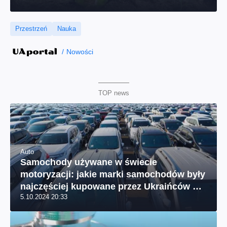
Przestrzeń
Nauka
Nowości
TOP news
Auto
Samochody używane w świecie
motoryzacji: jakie marki samochodów były
najczęściej kupowane przez Ukraińców we
5.10.2024 20:33
wrześniu?